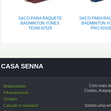
SACO PARA RAQUETE
SACO PARA RA
BADMINTON YONEX
BADMINTON Y
TEAM 42529
PRO 9242
CASA SENNA
Com mais de
Modalidades
Clubes, Autarq
Infraestruturas
Ginásio
Somos uma emp
Calçado e vestuário