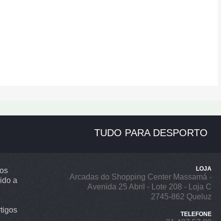
TUDO PARA DESPORTO
LOJA
ros
Arcadas do Shopping Center Massamá -
ido a
Avenida 25 Abril - Lote 208 - Loja C
2745-862 Queluz
tigos
TELEFONE