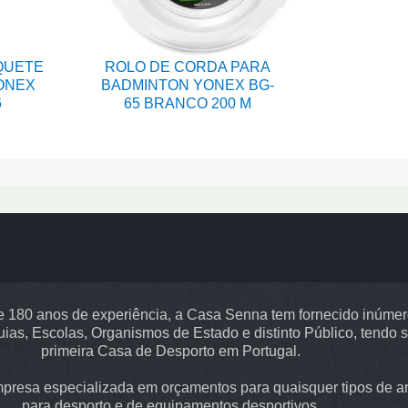
QUETE
ROLO DE CORDA PARA
ONEX
BADMINTON YONEX BG-
6
65 BRANCO 200 M
 180 anos de experiência, a Casa Senna tem fornecido inúme
uias, Escolas, Organismos de Estado e distinto Público, tendo s
primeira Casa de Desporto em Portugal.
resa especializada em orçamentos para quaisquer tipos de ar
para desporto e de equipamentos desportivos.