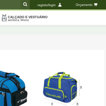
Orçamento
registo/login
CALÇADO E VESTUÁRIO
compras
aeróbica, fitness