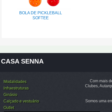
BOLA DE PICKLEBALL
SOFTEE
CASA SENNA
Com mais de
Modalidades
Clubes, Autarq
Infraestruturas
Ginásio
Somos uma emp
Calçado e vestuário
Outlet