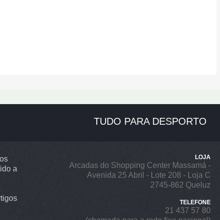
TUDO PARA DESPORTO
LOJA
ros
Arcadas do Shopping Center Massamá -
ido a
Avenida 25 Abril - Lote 208 - Loja C
2745-862 Queluz
tigos
TELEFONE
21 437 57 80