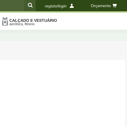
Orçamento
registo/login
CALÇADO E VESTUÁRIO
compras
aeróbica, fitness