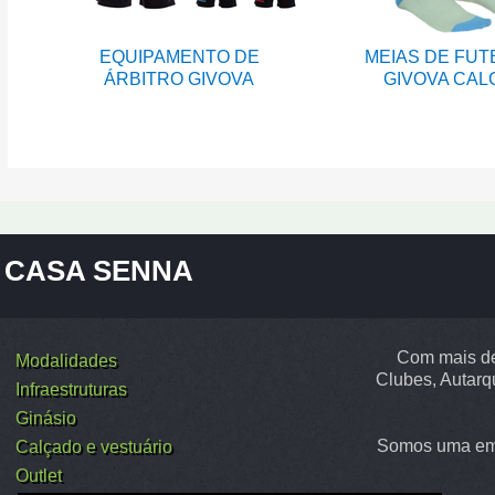
EQUIPAMENTO DE
MEIAS DE FUT
ÁRBITRO GIVOVA
GIVOVA CAL
CASA SENNA
Com mais de
Modalidades
Clubes, Autarq
Infraestruturas
Ginásio
Somos uma emp
Calçado e vestuário
Outlet