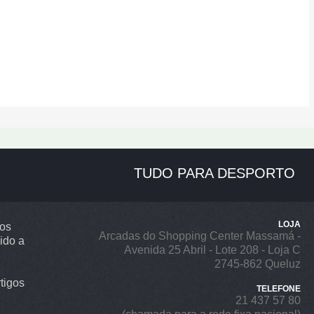
TUDO PARA DESPORTO
LOJA
ros
Arcadas do Shopping Center Massamá -
ido a
Avenida 25 Abril - Lote 208 - Loja C
2745-862 Queluz
tigos
TELEFONE
21 437 57 80