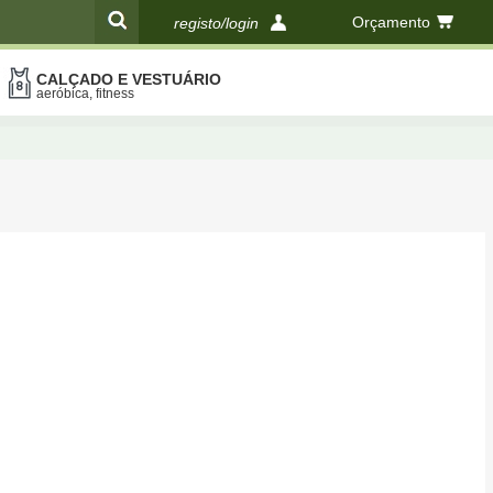
Orçamento
registo/login
CALÇADO E VESTUÁRIO
compras
aeróbica, fitness