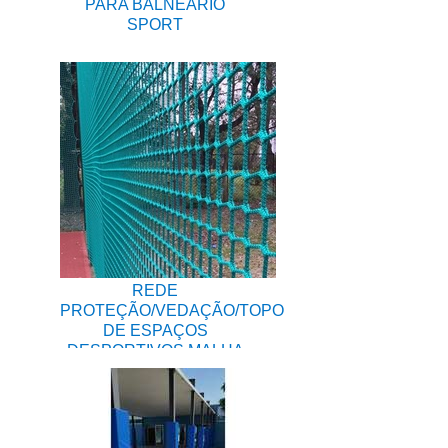
PARA BALNEÁRIO
SPORT
REDE
PROTEÇÃO/VEDAÇÃO/TOPO
DE ESPAÇOS
DESPORTIVOS MALHA
20X20MM