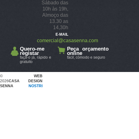
Sábado das
10h às 19h,
Almoço das
13.30 as
14,30h
E-MAIL
comercial@casasenna.com
Quero-me
Peça orçamento
registar
online
faça-o já, rápido e
fácil, cómodo e seguro
gratuito
©
WEB
2026
CASA
DESIGN
SENNA
NOSTRI