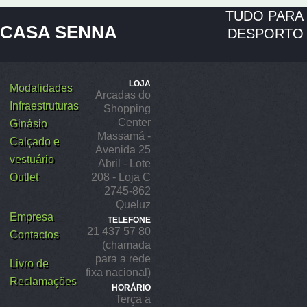
TUDO PARA
CASA SENNA
DESPORTO
LOJA
Modalidades
Arcadas do
Infraestruturas
Shopping
Center
Ginásio
Massamá -
Calçado e
Avenida 25
vestuário
Abril - Lote
Outlet
208 - Loja C
2745-862
Queluz
Empresa
TELEFONE
21 437 57 80
Contactos
(chamada
para a rede
Livro de
fixa nacional)
Reclamações
HORÁRIO
Terça a