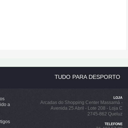
TUDO PARA DESPORTO
LOJA
ros
Arcadas do Shopping Center Massamá -
ido a
Avenida 25 Abril - Lote 208 - Loja C
2745-862 Queluz
tigos
TELEFONE