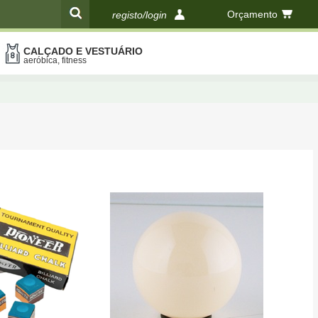
Orçamento
registo/login
CALÇADO E VESTUÁRIO
compras
aeróbica, fitness