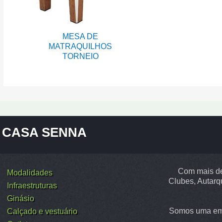
MESA DE
MATRAQUILHOS
TORNEIO
CASA SENNA
Com mais de
Modalidades
Clubes, Autarq
Infraestruturas
Ginásio
Somos uma emp
Calçado e vestuário