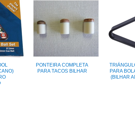
OOL
PONTEIRA COMPLETA
TRIÁNGUL
CANO)
PARA TACOS BILHAR
PARA BOL
RO
(BILHAR 
O