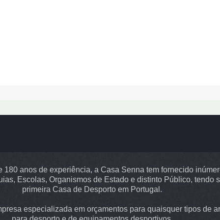
 180 anos de experiência, a Casa Senna tem fornecido inúme
uias, Escolas, Organismos de Estado e distinto Público, tendo s
primeira Casa de Desporto em Portugal.
resa especializada em orçamentos para quaisquer tipos de ar
para desporto e de equipamentos desportivos.