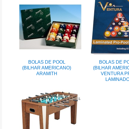
BOLAS DE POOL
BOLAS DE P
(BILHAR AMERICANO)
(BILHAR AMERI
ARAMITH
VENTURA P
LAMINAD