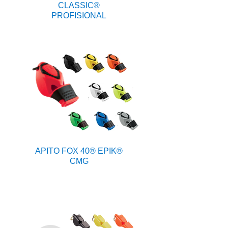
CLASSIC®
PROFISIONAL
APITO FOX 40® EPIK®
CMG