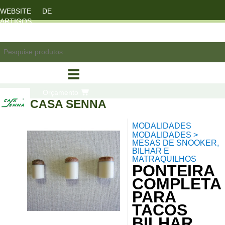
WEBSITE DE
ARTIGOS
DESPORTO
registo/login
Orçamento
CASA SENNA
MODALIDADES
compras
MODALIDADES >
MESAS DE SNOOKER,
BILHAR E
MATRAQUILHOS
PONTEIRA
COMPLETA
PARA
TACOS
BILHAR