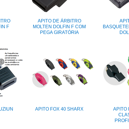
ITRO
APITO DE ÁRBITRO
API
IN F
MOLTEN DOLFIN F COM
BASQUETE
PEGA GIRATÓRIA
DOL
FUZIUN
APITO FOX 40 SHARX
APITO 
CLA
PROFI