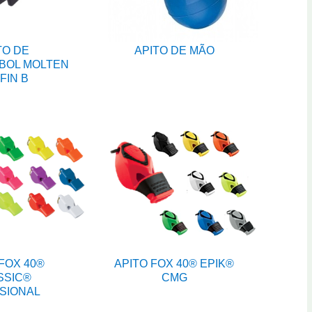
TO DE
APITO DE MÃO
BOL MOLTEN
FIN B
FOX 40®
APITO FOX 40® EPIK®
SSIC®
CMG
SIONAL