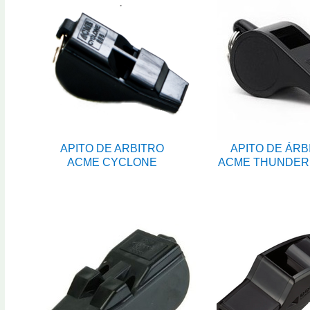
APITO DE ARBITRO
APITO DE ÁRB
ACME CYCLONE
ACME THUNDER