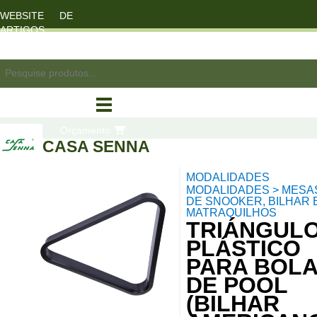
WEBSITE DE
ARTIGOS
DESPORTO
registo/login
Orçamento
CASA SENNA
MODALIDADES
compras
MODALIDADES > MESA
DE SNOOKER, BILHAR 
MATRAQUILHOS
TRIÁNGUL
PLÁSTICO
PARA BOL
DE POOL
(BILHAR