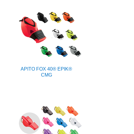
APITO FOX 40® EPIK®
CMG