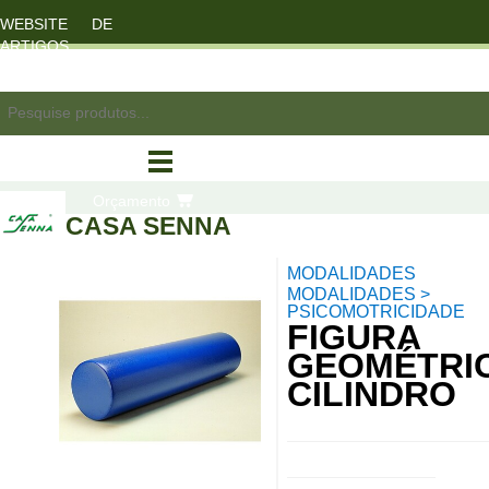
WEBSITE DE
ARTIGOS
DESPORTO
registo/login
Orçamento
CASA SENNA
MODALIDADES
compras
MODALIDADES >
PSICOMOTRICIDADE
FIGURA
GEOMÉTRI
CILINDRO