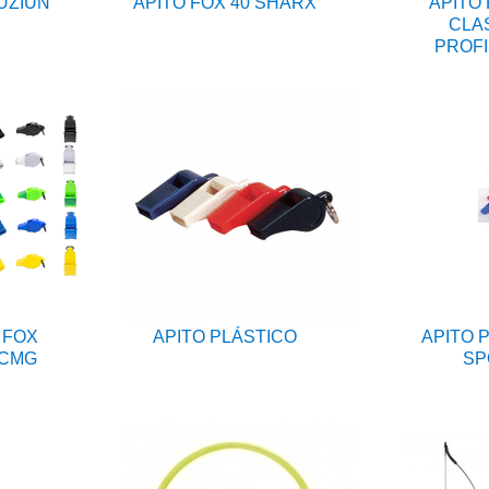
FUZIUN
APITO FOX 40 SHARX
APITO 
CLA
PROFI
 FOX
APITO PLÁSTICO
APITO 
 CMG
SP