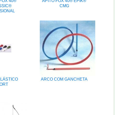
FOX 40®
APITO FOX 40® EPIK®
SSIC®
CMG
SIONAL
PLÁSTICO
ARCO COM GANCHETA
ORT