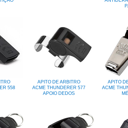
TIÇÃO
ANTIDERR
P
ITRO
APITO DE ARBITRO
APITO D
ER 558
ACME THUNDERER 577
ACME THUN
APOIO DEDOS
MÉ