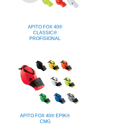
APITO FOX 40®
CLASSIC®
PROFISIONAL
APITO FOX 40® EPIK®
CMG