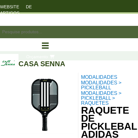
WEBSITE DE
ARTIGOS
DESPORTO
registo/login
Orçamento
CASA SENNA
MODALIDADES
compras
MODALIDADES >
PICKLEBALL
MODALIDADES >
PICKLEBALL >
RAQUETES
RAQUETE
DE
PICKLEBAL
ADIDAS