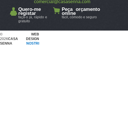
comercial@casasenna.com
Quero-me
Peça orçamento
registar
online
faça-o já, rápido e
fácil, cómodo e seguro
gratuito
©
WEB
2026
CASA
DESIGN
SENNA
NOSTRI