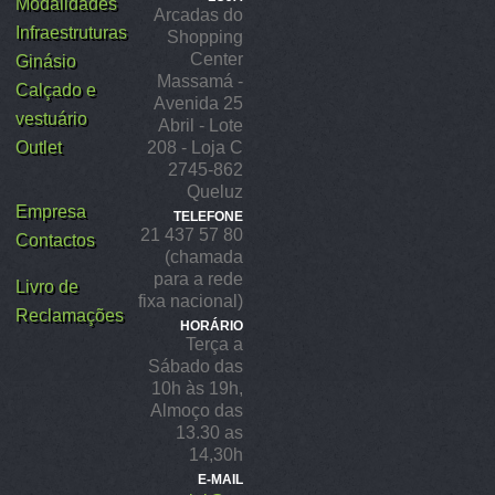
Modalidades
Arcadas do
Infraestruturas
Shopping
Center
Ginásio
Massamá -
Calçado e
Avenida 25
vestuário
Abril - Lote
Outlet
208 - Loja C
2745-862
Queluz
Empresa
TELEFONE
21 437 57 80
Contactos
(chamada
para a rede
Livro de
fixa nacional)
Reclamações
HORÁRIO
Terça a
Sábado das
10h às 19h,
Almoço das
13.30 as
14,30h
E-MAIL