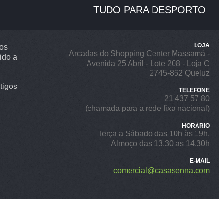
TUDO PARA DESPORTO
LOJA
ros
Arcadas do Shopping Center Massamá -
ido a
Avenida 25 Abril - Lote 208 - Loja C
2745-862 Queluz
tigos
TELEFONE
21 437 57 80
(chamada para a rede fixa nacional)
HORÁRIO
Terça a Sábado das 10h às 19h,
Almoço das 13.30 as 14,30h
E-MAIL
comercial@casasenna.com