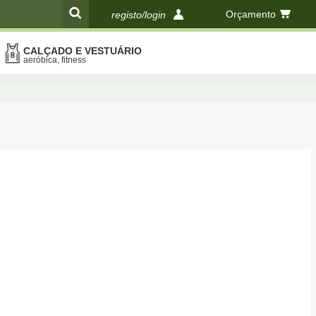
Orçamento
registo/login
CALÇADO E VESTUÁRIO
compras
aeróbica, fitness