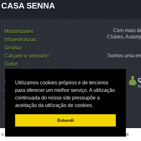
CASA SENNA
Com mais de
Modalidades
Clubes, Autarq
Infraestruturas
Ginásio
Somos uma emp
Calçado e vestuário
Outlet
Q
Empresa
Utilizamos cookies próprios e de terceiros
f
para oferecer um melhor serviço. A utilização
Contactos
continuada do nosso site pressupõe a
Livro de Reclamações
aceitação da utilização de cookies.
Entendi
© 2026
CASA SENNA
WEB DESIGN
NOSTRI