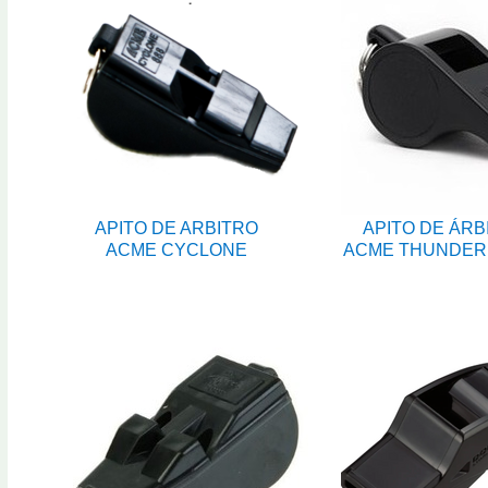
APITO DE ARBITRO
APITO DE ÁRB
ACME CYCLONE
ACME THUNDER