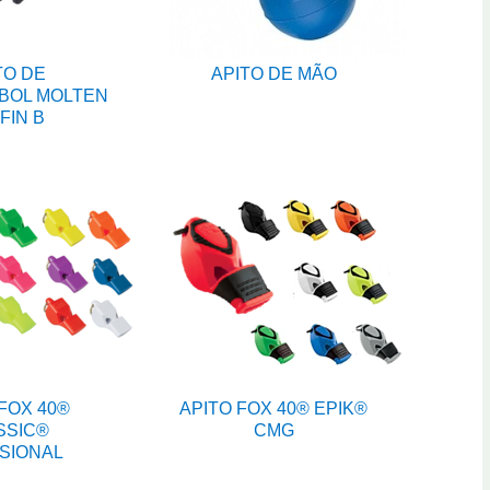
TO DE
APITO DE MÃO
BOL MOLTEN
FIN B
FOX 40®
APITO FOX 40® EPIK®
SSIC®
CMG
SIONAL