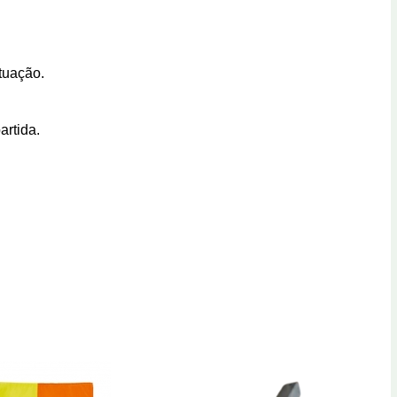
tuação.
artida.