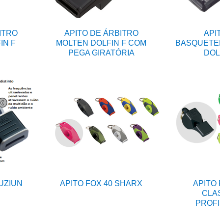
ITRO
APITO DE ÁRBITRO
API
IN F
MOLTEN DOLFIN F COM
BASQUETE
PEGA GIRATÓRIA
DOL
FUZIUN
APITO FOX 40 SHARX
APITO 
CLA
PROFI