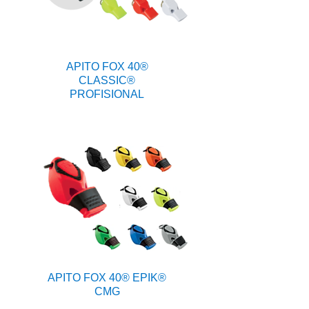
APITO FOX 40®
CLASSIC®
PROFISIONAL
APITO FOX 40® EPIK®
CMG