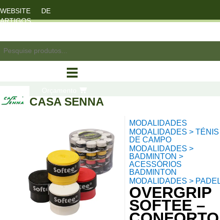
WEBSITE DE
ARTIGOS
DESPORTO
registo/login
Orçamento
CASA SENNA
MODALIDADES
compras
MODALIDADES > TÉNIS
DE CAMPO
MODALIDADES >
BADMINTON >
ACESSÓRIOS
BADMINTON
MODALIDADES > PADE
OVERGRIP
SOFTEE –
CONFORTO