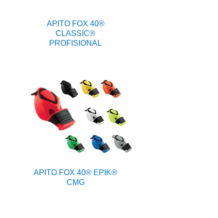
APITO FOX 40®
CLASSIC®
PROFISIONAL
APITO FOX 40® EPIK®
CMG