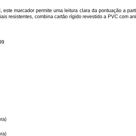
l, este marcador permite uma leitura clara da pontuação a par
eriais resistentes, combina cartão rígido revestido a PVC com 
99
ra)
ra)