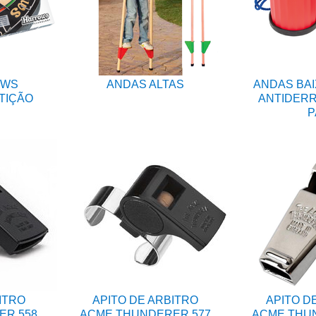
OWS
ANDAS ALTAS
ANDAS BAI
TIÇÃO
ANTIDERR
P
ITRO
APITO DE ARBITRO
APITO D
ER 558
ACME THUNDERER 577
ACME THUN