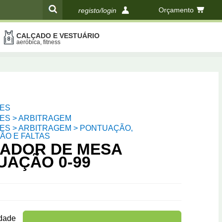
Orçamento
registo/login
CALÇADO E VESTUÁRIO
compras
aeróbica, fitness
ES
ES > ARBITRAGEM
ES > ARBITRAGEM > PONTUAÇÃO,
ÃO E FALTAS
ADOR DE MESA
UAÇÃO 0-99
dade