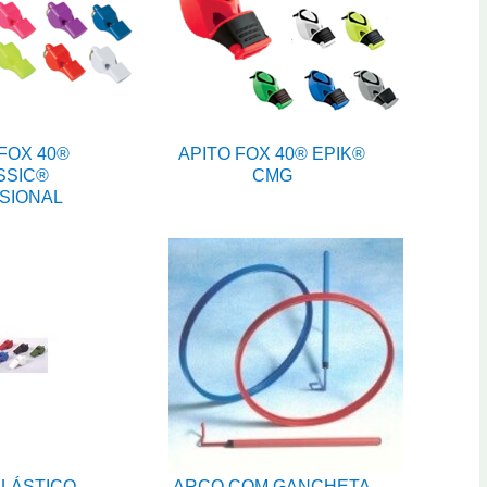
FOX 40®
APITO FOX 40® EPIK®
SSIC®
CMG
SIONAL
PLÁSTICO
ARCO COM GANCHETA