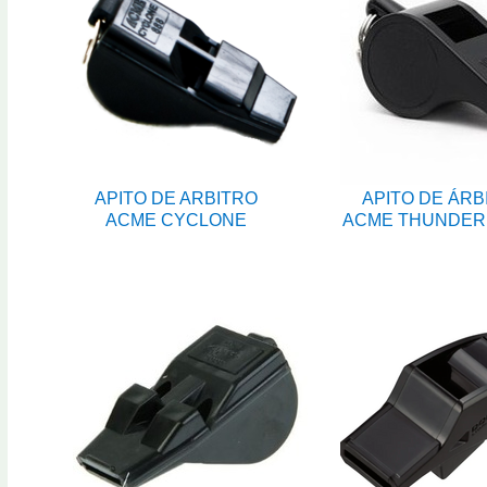
APITO DE ARBITRO
APITO DE ÁRB
ACME CYCLONE
ACME THUNDER