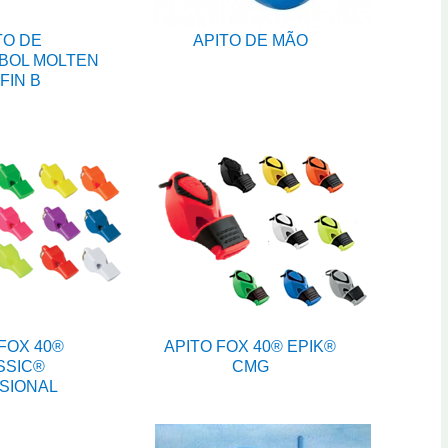
TO DE
APITO DE MÃO
BOL MOLTEN
FIN B
FOX 40®
APITO FOX 40® EPIK®
SSIC®
CMG
SIONAL