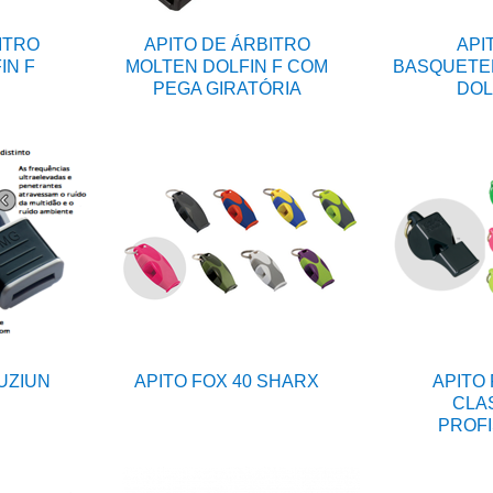
ITRO
APITO DE ÁRBITRO
API
IN F
MOLTEN DOLFIN F COM
BASQUETE
PEGA GIRATÓRIA
DOL
FUZIUN
APITO FOX 40 SHARX
APITO 
CLA
PROFI