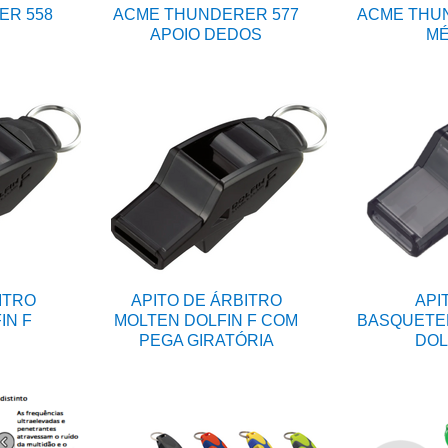
ER 558
ACME THUNDERER 577
ACME THUN
APOIO DEDOS
MÉ
ITRO
APITO DE ÁRBITRO
API
IN F
MOLTEN DOLFIN F COM
BASQUETE
PEGA GIRATÓRIA
DOL