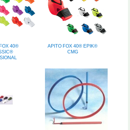
FOX 40®
APITO FOX 40® EPIK®
SSIC®
CMG
SIONAL