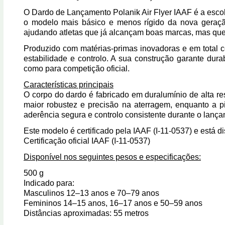
O Dardo de Lançamento Polanik Air Flyer IAAF é a escolh
o modelo mais básico e menos rígido da nova geração
ajudando atletas que já alcançam boas marcas, mas qu
Produzido com
matérias-primas inovadoras
e em total 
estabilidade e controlo. A sua construção garante dur
como para competição oficial.
Características principais
O corpo do dardo é fabricado em
duralumínio de alta re
maior robustez e precisão na aterragem, enquanto a
p
aderência segura e controlo consistente durante o lanç
Este modelo é
certificado pela IAAF (I-11-0537)
e está di
Certificação oficial IAAF (I-11-0537)
Disponível nos seguintes pesos e especificações:
500 g
Indicado para:
Masculinos 12–13 anos e 70–79 anos
Femininos 14–15 anos, 16–17 anos e 50–59 anos
Distâncias aproximadas: 55 metros