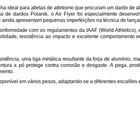
a ideal para atletas de atletismo que procuram um dardo de alt
 de dardos Polanik, o Air Flyer foi especialmente desenvol
e ainda apresentam pequenas imperfeições na técnica de lanç
conformidade com os
regulamentos da IAAF (World Athletics)
,
abilidade, resistência ao impacto e excelente comportamento e
sistência
, uma liga metálica resultante da forja de alumínio, m
intura a pó
protege contra corrosão e desgaste. A pega, pr
amento.
sponível em vários pesos, adaptando-se a diferentes escalões 