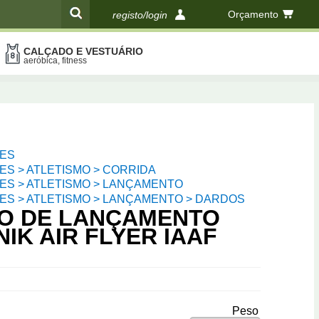
Orçamento
registo/login
CALÇADO E VESTUÁRIO
compras
aeróbica, fitness
ES
S > ATLETISMO > CORRIDA
ES > ATLETISMO > LANÇAMENTO
ES > ATLETISMO > LANÇAMENTO > DARDOS
O DE LANÇAMENTO
IK AIR FLYER IAAF
Peso