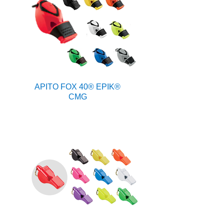
APITO FOX 40® EPIK®
CMG