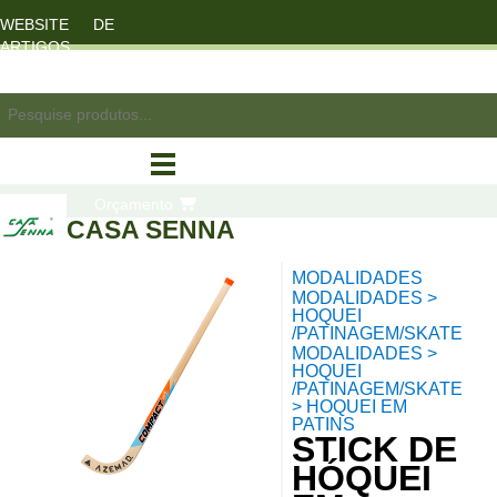
WEBSITE DE
ARTIGOS
DESPORTO
registo/login
Orçamento
CASA SENNA
MODALIDADES
compras
MODALIDADES >
HOQUEI
/PATINAGEM/SKATE
MODALIDADES >
HOQUEI
/PATINAGEM/SKATE
> HOQUEI EM
PATINS
STICK DE
HÓQUEI