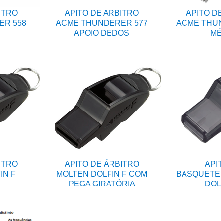
ITRO
APITO DE ARBITRO
APITO D
ER 558
ACME THUNDERER 577
ACME THUN
APOIO DEDOS
MÉ
ITRO
APITO DE ÁRBITRO
API
IN F
MOLTEN DOLFIN F COM
BASQUETE
PEGA GIRATÓRIA
DOL