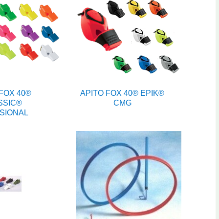
FOX 40®
APITO FOX 40® EPIK®
SSIC®
CMG
SIONAL