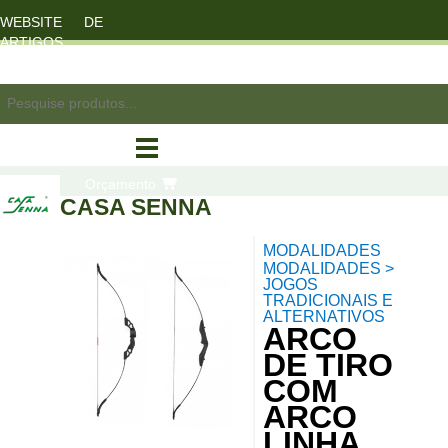
WEBSITE DE
ARTIGOS
DESPORTO
registo/login
Orçamento
CASA SENNA
MODALIDADES
compras
MODALIDADES >
JOGOS
TRADICIONAIS E
ALTERNATIVOS
ARCO
DE TIRO
COM
ARCO
LINHA