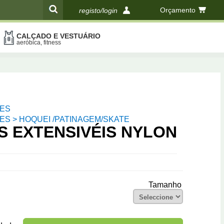
Orçamento
registo/login
CALÇADO E VESTUÁRIO
compras
aeróbica, fitness
ES
S > HOQUEI /PATINAGEM/SKATE
S EXTENSIVÉIS NYLON
Tamanho