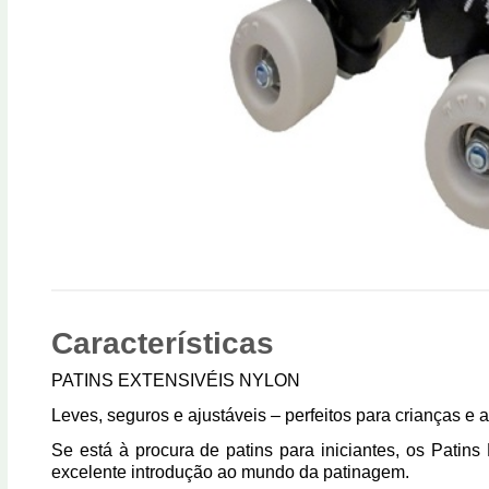
Características
PATINS EXTENSIVÉIS NYLON
Leves, seguros e ajust
á
veis
–
perfeitos para crian
ç
as e a
Se está à procura de
patins para iniciantes
, os
Patins
excelente introdução ao mundo da patinagem.