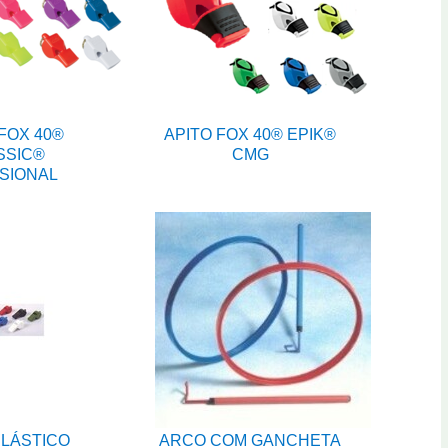
FOX 40®
APITO FOX 40® EPIK®
SSIC®
CMG
SIONAL
PLÁSTICO
ARCO COM GANCHETA