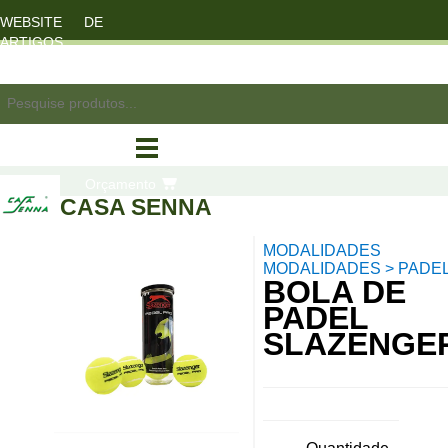
WEBSITE DE
ARTIGOS
DESPORTO
registo/login
Orçamento
CASA SENNA
MODALIDADES
compras
MODALIDADES > PADE
BOLA DE
PADEL
SLAZENGE