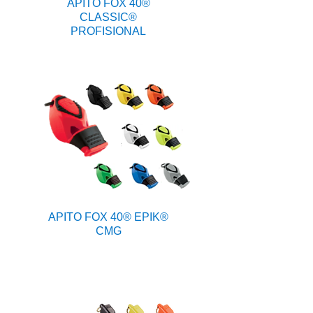
APITO FOX 40®
CLASSIC®
PROFISIONAL
APITO FOX 40® EPIK®
CMG