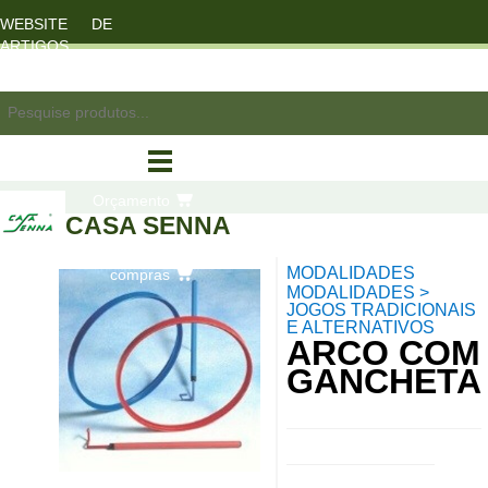
WEBSITE DE
ARTIGOS
DESPORTO
registo/login
Orçamento
CASA SENNA
MODALIDADES
compras
MODALIDADES >
JOGOS TRADICIONAIS
E ALTERNATIVOS
ARCO COM
GANCHETA