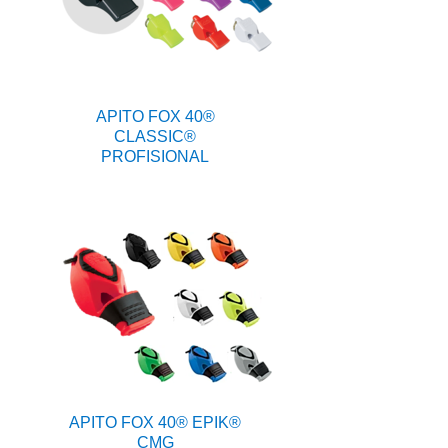
APITO FOX 40®
CLASSIC®
PROFISIONAL
APITO FOX 40® EPIK®
CMG