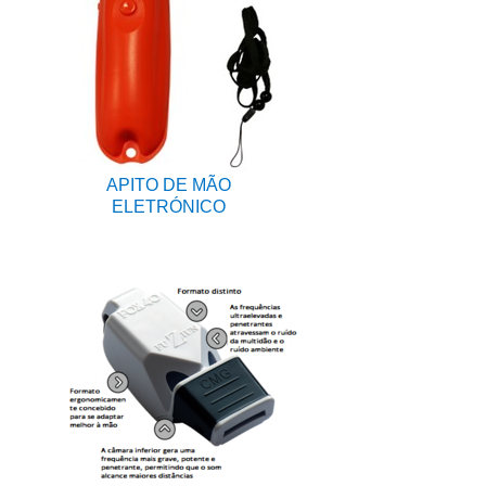
APITO DE MÃO
ELETRÓNICO