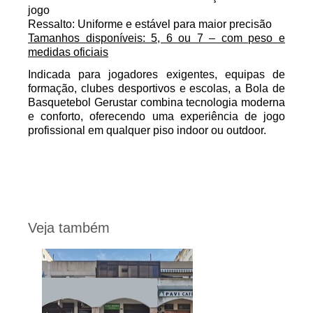
jogo
Ressalto: Uniforme e estável para maior precisão
Tamanhos disponíveis: 5, 6 ou 7 – com peso e
medidas oficiais
Indicada para jogadores exigentes, equipas de
formação, clubes desportivos e escolas, a Bola de
Basquetebol Gerustar combina tecnologia moderna
e conforto, oferecendo uma experiência de jogo
profissional em qualquer piso indoor ou outdoor.
Veja também