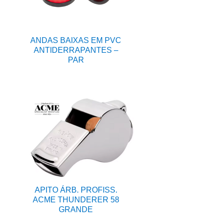
ANDAS BAIXAS EM PVC
ANTIDERRAPANTES –
PAR
APITO ÁRB. PROFISS.
ACME THUNDERER 58
GRANDE