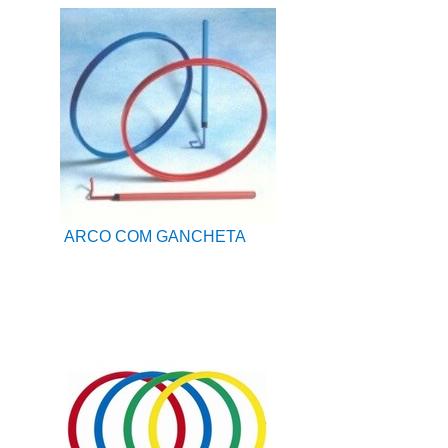
ARCO COM GANCHETA