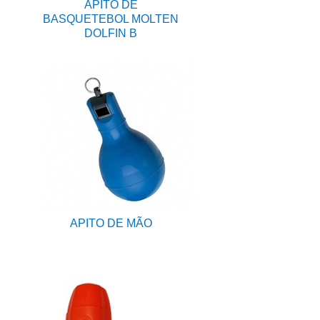
APITO DE
BASQUETEBOL MOLTEN
DOLFIN B
APITO DE MÃO