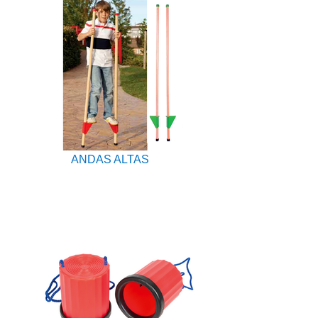
ANDAS ALTAS