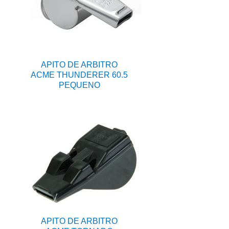
APITO DE ARBITRO
ACME THUNDERER 60.5
PEQUENO
APITO DE ARBITRO