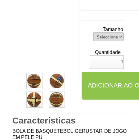
Tamanho
Quantidade
Características
BOLA DE BASQUETEBOL GERUSTAR DE JOGO
EM PELE PU