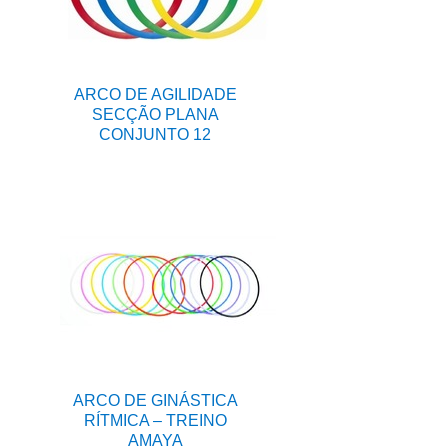
ARCO DE AGILIDADE
SECÇÃO PLANA
CONJUNTO 12
ARCO DE GINÁSTICA
RÍTMICA – TREINO
AMAYA