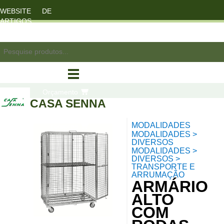
WEBSITE DE
ARTIGOS
DESPORTO
registo/login
Orçamento
CASA SENNA
MODALIDADES
compras
MODALIDADES >
DIVERSOS
MODALIDADES >
DIVERSOS >
TRANSPORTE E
ARRUMAÇÃO
ARMÁRIO
ALTO
COM