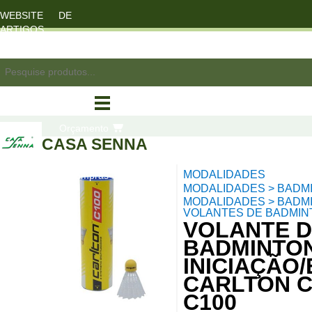
WEBSITE DE
ARTIGOS
DESPORTO
registo/login
Orçamento
CASA SENNA
MODALIDADES
compras
MODALIDADES > BADM
MODALIDADES > BADM
VOLANTES DE BADMIN
VOLANTE 
BADMINTO
INICIAÇÃO
CARLTON 
C100