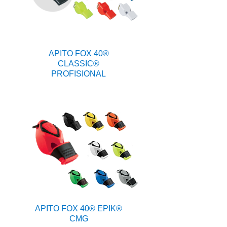
APITO FOX 40®
CLASSIC®
PROFISIONAL
APITO FOX 40® EPIK®
CMG