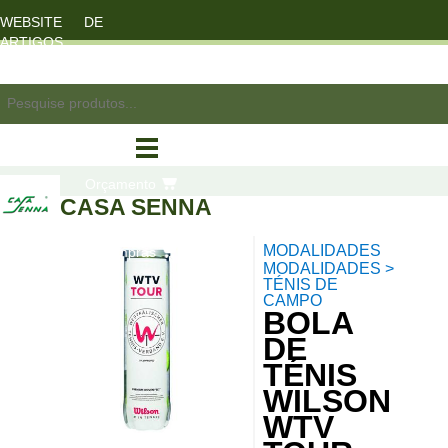
WEBSITE DE
ARTIGOS
DESPORTO
registo/login
Orçamento
CASA SENNA
MODALIDADES
compras
MODALIDADES >
TÉNIS DE
CAMPO
BOLA
DE
TÉNIS
WILSON
WTV