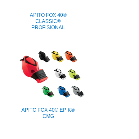
APITO FOX 40®
CLASSIC®
PROFISIONAL
APITO FOX 40® EPIK®
CMG