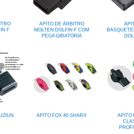
ITRO
APITO DE ÁRBITRO
API
IN F
MOLTEN DOLFIN F COM
BASQUETE
PEGA GIRATÓRIA
DOL
FUZIUN
APITO FOX 40 SHARX
APITO 
CLA
PROFI