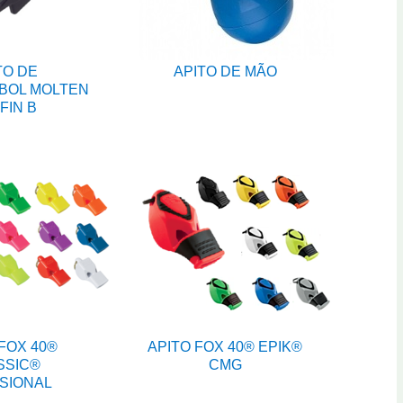
TO DE
APITO DE MÃO
BOL MOLTEN
FIN B
FOX 40®
APITO FOX 40® EPIK®
SSIC®
CMG
SIONAL