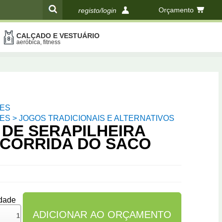
Orçamento
registo/login
CALÇADO E VESTUÁRIO
compras
aeróbica, fitness
ES
S > JOGOS TRADICIONAIS E ALTERNATIVOS
 DE SERAPILHEIRA
 CORRIDA DO SACO
dade