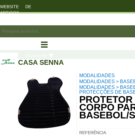
WEBSITE DE
ARTIGOS
DESPORTO
registo/login
Orçamento
CASA SENNA
MODALIDADES
compras
MODALIDADES > BASE
MODALIDADES > BASEB
PROTECÇÕES DE BASE
PROTETOR
CORPO PA
BASEBOL/
REFERÊNCIA