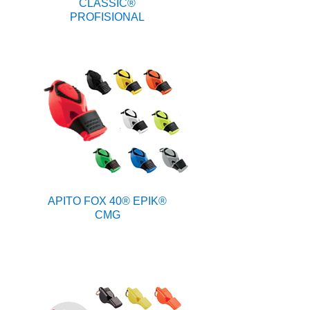
CLASSIC®
PROFISIONAL
APITO FOX 40® EPIK®
CMG