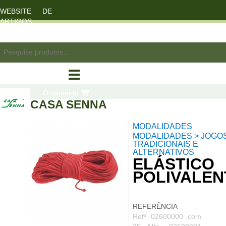
WEBSITE DE
ARTIGOS
DESPORTO
registo/login
Orçamento
CASA SENNA
MODALIDADES
compras
MODALIDADES > JOGO
TRADICIONAIS E
ALTERNATIVOS
ELÁSTICO
POLIVALEN
REFERÊNCIA
Refª 02600000 com