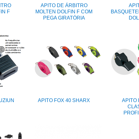
ITRO
APITO DE ÁRBITRO
API
IN F
MOLTEN DOLFIN F COM
BASQUETE
PEGA GIRATÓRIA
DOL
FUZIUN
APITO FOX 40 SHARX
APITO 
CLA
PROFI