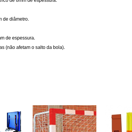
ranco de 8mm de espessura.
m de diâmetro.
 mm de espessura.
s (não afetam o salto da bola).