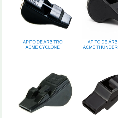
APITO DE ARBITRO
APITO DE ÁRB
ACME CYCLONE
ACME THUNDER