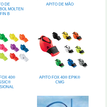
TO DE
APITO DE MÃO
BOL MOLTEN
FIN B
FOX 40®
APITO FOX 40® EPIK®
SSIC®
CMG
SIONAL