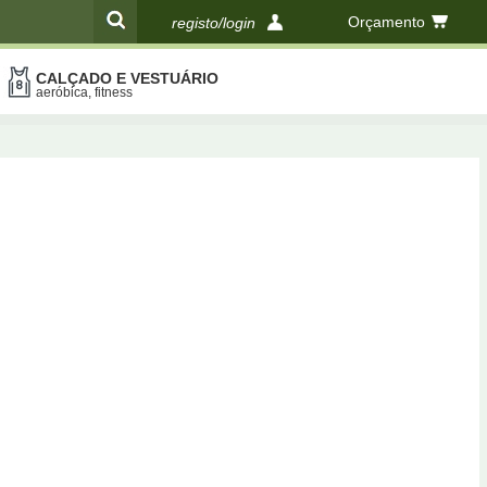
Orçamento
registo/login
CALÇADO E VESTUÁRIO
compras
aeróbica, fitness