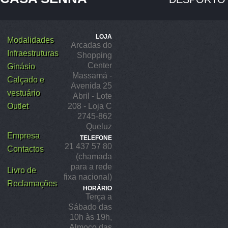
LOJA
Modalidades
Arcadas do
Infraestruturas
Shopping
Center
Ginásio
Massamá -
Calçado e
Avenida 25
vestuário
Abril - Lote
Outlet
208 - Loja C
2745-862
Queluz
Empresa
TELEFONE
21 437 57 80
Contactos
(chamada
para a rede
Livro de
fixa nacional)
Reclamações
HORÁRIO
Terça a
Sábado das
10h às 19h,
Almoço das