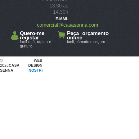
13.30 as
14,30h
E-MAIL
comercial@casasenna.com
Quero-me
Peça orçamento
registar
online
faça-o já, rápido e
fácil, cómodo e seguro
gratuito
©
WEB
2026
CASA
DESIGN
SENNA
NOSTRI