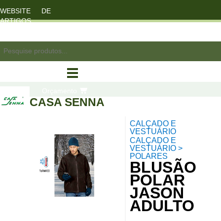
WEBSITE DE
ARTIGOS
DESPORTO
registo/login
Orçamento
CASA SENNA
CALÇADO E
compras
VESTUÁRIO
CALÇADO E
VESTUÁRIO >
POLARES
BLUSÃO
POLAR
JASON
ADULTO