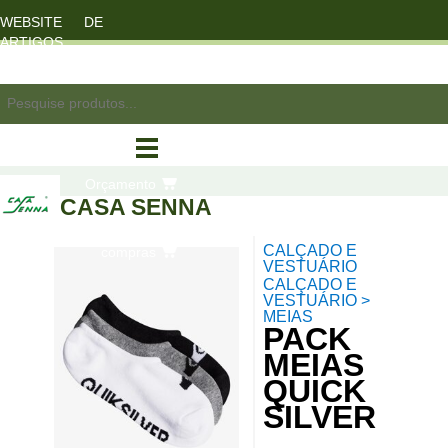
WEBSITE DE
ARTIGOS
DESPORTO
registo/login
Orçamento
CASA SENNA
CALÇADO E
compras
VESTUÁRIO
CALÇADO E
VESTUÁRIO >
MEIAS
PACK
MEIAS
QUICK
SILVER