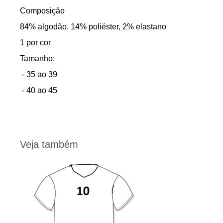
Composição
84% algodão, 14% poliéster, 2% elastano
1 por cor
Tamanho:
- 35 ao 39
- 40 ao 45
Veja também