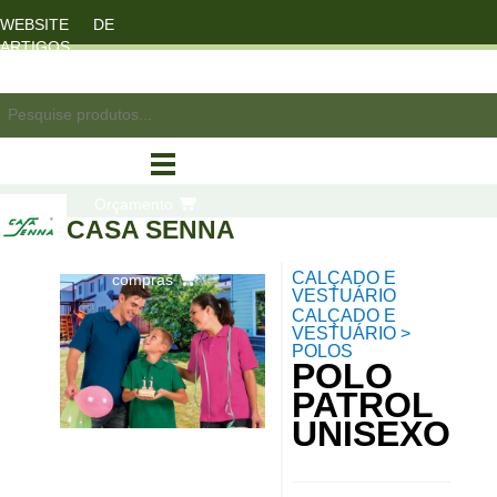
WEBSITE DE
ARTIGOS
DESPORTO
registo/login
Orçamento
CASA SENNA
CALÇADO E
compras
VESTUÁRIO
CALÇADO E
VESTUÁRIO >
POLOS
POLO
PATROL
UNISEXO