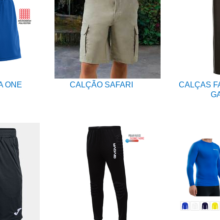
A ONE
CALÇÃO SAFARI
CALÇAS F
G