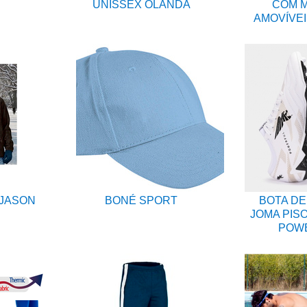
UNISSEX OLANDA
COM 
AMOVÍVEI
 JASON
BONÉ SPORT
BOTA DE
JOMA PISO
POW