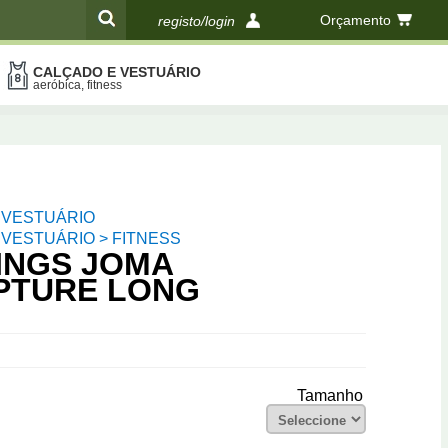
Orçamento
registo/login
CALÇADO E VESTUÁRIO
compras
aeróbica, fitness
 VESTUÁRIO
VESTUÁRIO > FITNESS
INGS JOMA
PTURE LONG
Tamanho