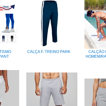
TISMO
CALÇA F. TREINO PARK
CALÇÃO 
PANT
HOMEM/RA