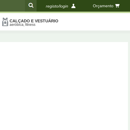
Orçamento
registo/login
CALÇADO E VESTUÁRIO
compras
aeróbica, fitness