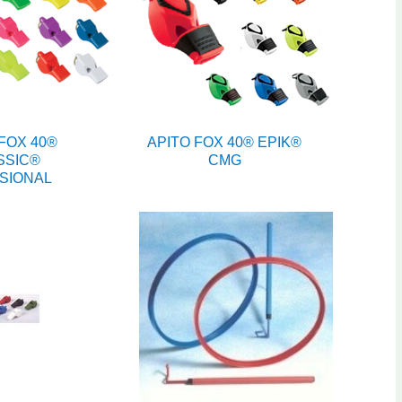
FOX 40®
APITO FOX 40® EPIK®
SSIC®
CMG
SIONAL