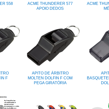
ER 558
ACME THUNDERER 577
ACME THUN
APOIO DEDOS
MÉ
ITRO
APITO DE ÁRBITRO
API
IN F
MOLTEN DOLFIN F COM
BASQUETE
PEGA GIRATÓRIA
DOL