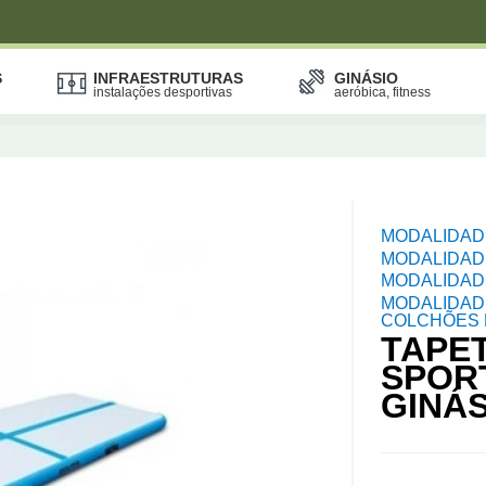
S
INFRAESTRUTURAS
GINÁSIO
instalações desportivas
aeróbica, fitness
MODALIDAD
MODALIDADE
MODALIDADE
MODALIDADE
COLCHÕES 
TAPET
SPORT
GINÁS