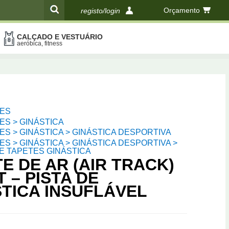
Orçamento
registo/login
CALÇADO E VESTUÁRIO
compras
aeróbica, fitness
ES
S > GINÁSTICA
S > GINÁSTICA > GINÁSTICA DESPORTIVA
S > GINÁSTICA > GINÁSTICA DESPORTIVA >
E TAPETES GINÁSTICA
E DE AR (AIR TRACK)
 – PISTA DE
TICA INSUFLÁVEL